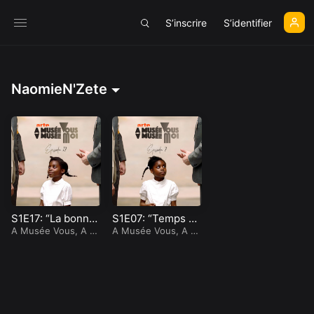
S’inscrire
S’identifier
NaomieN'Zete
S1E17: “La bonne
S1E07: “Temps m
excuse”
A Musée Vous, A M
ort”
A Musée Vous, A M
usée Moi
usée Moi