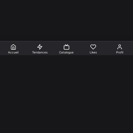
Accueil
Tendances
Catalogue
Likes
Profil
En faire +
Mentions Légales
Cookies
Confidentialité
Nos créations