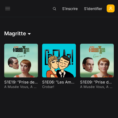
S’inscrire
S’identifier
Magritte
S1E19: “Prise de t
S1E06: “Les Aman
S1E09: “Prise de t
ête”
A Musée Vous, A M
ts III, Magritte”
Crobar!
ête”
A Musée Vous, A M
usée Moi
usée Moi