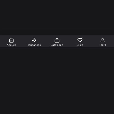
Accueil
Tendances
Catalogue
Likes
Profil
En faire +
Mentions Légales
Cookies
Confidentialité
Nos créations