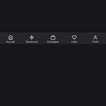
Accueil
Tendances
Catalogue
Likes
Profil
En faire +
Mentions Légales
Cookies
Confidentialité
Nos créations