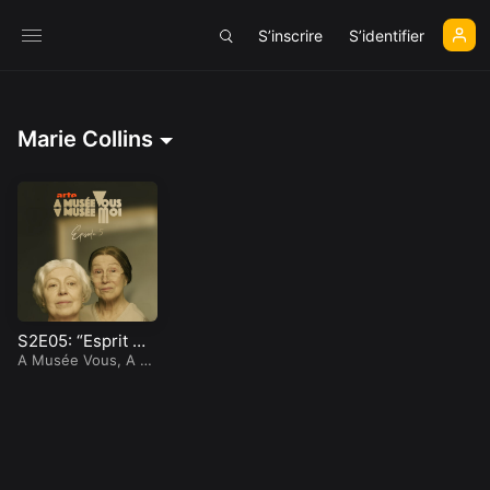
S’inscrire
S’identifier
Marie Collins
S2E05: “Esprit ma
l tourné”
A Musée Vous, A M
usée Moi