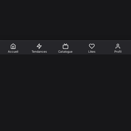
Accueil
Tendances
Catalogue
Likes
Profil
En faire +
Mentions Légales
Cookies
Confidentialité
Nos créations