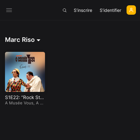
S’inscrire
S’identifier
Marc Riso
S1E22: “Rock Star
s”
A Musée Vous, A M
usée Moi