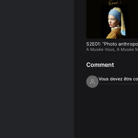
S2E01: “Photo anthrop
étrique”
A Musée Vous, A Musée M
Comment
Vous devez être co