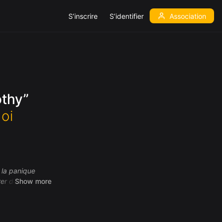
S’inscrire
S’identifier
Association
othy”
oi
 la panique
rer dessus. Elles
Show more
 une solution…