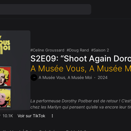
Celine Groussard
Doug Rand
Saison 2
S2E09: “Shoot Again Dor
A Musée Vous, A Musée M
A Musée Vous, A Musée Moi
2024
La performeuse Dorothy Podber est de retour ! C’est
chez les Marilyn qui pensent qu’elle va encore leur ti
tentent, chacune selon son tempérament, de trouver
10.1K
Voir sur TikTok
Dans cet épisode