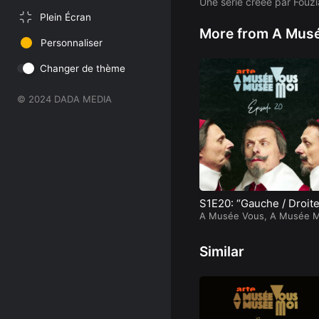
Une série créée par Fouz
Plein Écran
More from A Musé
Personnaliser
Changer de thème
© 2024 DADA MEDIA
S1E20: “Gauche / Droite
A Musée Vous, A Musée M
Similar