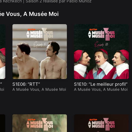
ia Kechkech | Saison 2 réalisée par Pablo Muñoz
e Vous, A Musée Moi
Celine
Doug
Grous
Rand
sard
Follow
Follow
”
S1E06: “RTT”
S1E10: “Le meilleur profil”
oi
A Musée Vous, A Musée Moi
A Musée Vous, A Musée Moi