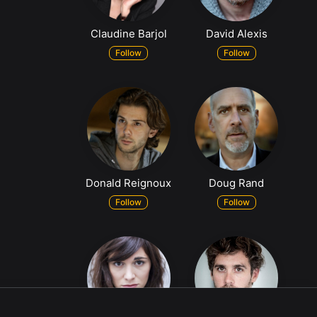
Claudine Barjol
David Alexis
Follow
Follow
Donald Reignoux
Doug Rand
Follow
Follow
Likes
Profil