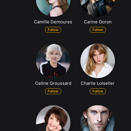
Camille Demoures
Carine Goron
Follow
Follow
Celine Groussard
Charlie Loiselier
Follow
Follow