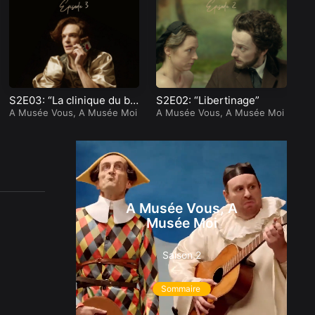
S2E03: “La clinique du bo
S2E02: “Libertinage”
S2
nheur”
A Musée Vous, A Musée Moi
A Musée Vous, A Musée Moi
é”
A 
A Musée Vous, A
Musée Moi
Saison 2
Sommaire