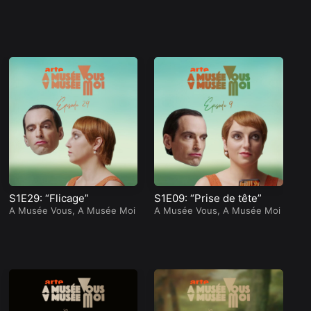
S1E29: “Flicage”
S1E09: “Prise de tête”
S1
A Musée Vous, A Musée Moi
A Musée Vous, A Musée Moi
!”
A 