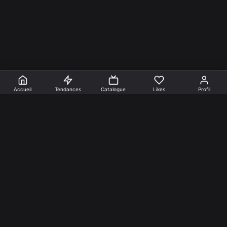
Accueil
Tendances
Catalogue
Likes
Profil
En faire +
Mentions Légales
Cookies
Confidentialité
Nos créations