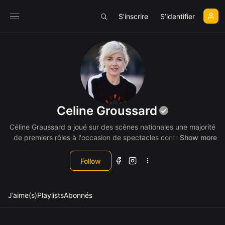
S’inscrire
S’identifier
Celine Groussard
Céline Graussard a joué sur des scènes nationales une majorité
de premiers rôles à l'occasion de spectacles contemporains,
Show more
également dans la comédie musicale Grease (plus de 250
dates à Mogador), ou encore dans son seule-en-scène,
Follow
récompensé par plusieurs prix dont le Prix de la SACD des
Duels pour Rire. Au cinéma, elle est au casting de courts,
moyens et longs métrages dont Vagabondes, French Kiss et
J’aime(s)
Playlists
Abonnés
Pétages récompensés dans une multitude de festivals
nationaux et internationaux...