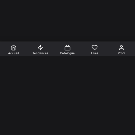
Accueil
Tendances
Catalogue
Likes
Profil
En faire +
Mentions Légales
Cookies
Confidentialité
Nos créations