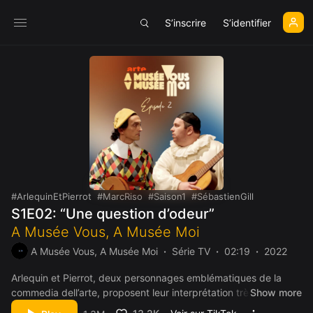
S’inscrire
S’identifier
ArlequinEtPierrot
MarcRiso
Saison1
SébastienGill
S1E02: “Une question d’odeur”
A Musée Vous, A Musée Moi
A Musée Vous, A Musée Moi
Série TV
02:19
2022
Arlequin et Pierrot, deux personnages emblématiques de la
commedia dell’arte, proposent leur interprétation très
Show more
personnelle du fauvisme…