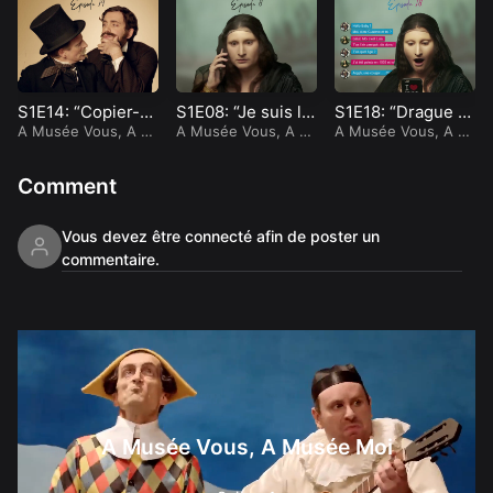
S1E14: “Copier-co
S1E08: “Je suis la
S1E18: “Drague e
ller”
A Musée Vous, A M
star”
A Musée Vous, A M
n Ligne”
A Musée Vous, A M
usée Moi
usée Moi
usée Moi
Comment
Vous devez être connecté afin de poster un
commentaire.
A Musée Vous, A
Musée Moi