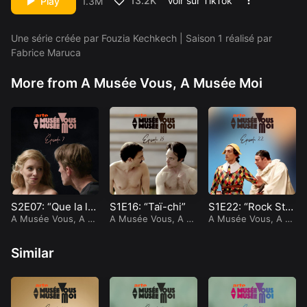
13.2K
Voir sur TikTok
Play
1.3M
Dans cet épisode
Une série créée par Fouzia Kechkech | Saison 1 réalisé par
Fabrice Maruca
More from A Musée Vous, A Musée Moi
Marc Riso
Sébastien Gil
l
Follow
Follow
S2E07: “Que la lu
S1E16: “Taï-chi”
S1E22: “Rock Star
mière soit”
A Musée Vous, A M
A Musée Vous, A M
s”
A Musée Vous, A M
usée Moi
usée Moi
usée Moi
Similar