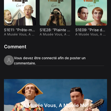
S1E11: “Prête-moi
S1E28: “Plainte N
S1E09: “Prise de t
ta fourche”
A Musée Vous, A M
octurne”
A Musée Vous, A M
ête”
A Musée Vous, A M
usée Moi
usée Moi
usée Moi
Comment
Vous devez être connecté afin de poster un
commentaire.
A Musée Vous, A
Musée Moi