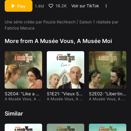
courtisane…
18.2K
Voir sur TikTok
Play
1.4M
Dans cet épisode
Une série créée par Fouzia Kechkech | Saison 1 réalisée par
Fabrice Maruca
More from A Musée Vous, A Musée Moi
Anna Mihalce
Frédéric Rad
Lionel Erdorg
a
epont
an
Follow
Follow
Follow
S2E04: “Like a Gir
S1E21: “Vieux Sch
S2E02: “Libertina
l”
A Musée Vous, A M
nock”
A Musée Vous, A M
ge”
A Musée Vous, A M
usée Moi
usée Moi
usée Moi
Similar