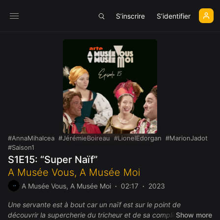
S’inscrire
S’identifier
AnnaMihalcea
JérémieBoireau
LionelEdorgan
MarionJadot
Saison1
S1E15: “Super Naïf”
A Musée Vous, A Musée Moi
A Musée Vous, A Musée Moi
02:17
2023
Une servante est à bout car un naïf est sur le point de
découvrir la supercherie du tricheur et de sa complice, la
Show more