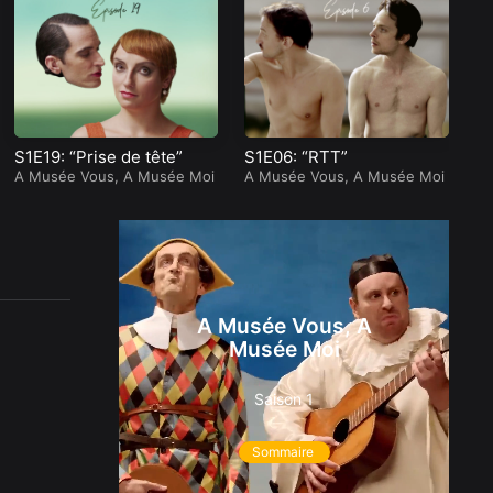
S1E19: “Prise de tête”
S1E06: “RTT”
S1
A Musée Vous, A Musée Moi
A Musée Vous, A Musée Moi
A 
A Musée Vous, A
Musée Moi
Saison 1
Sommaire