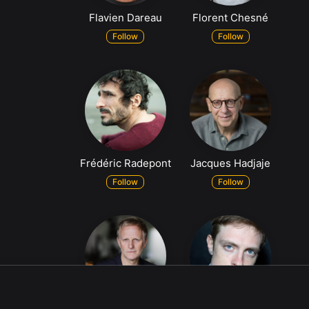
Flavien Dareau
Florent Chesné
Follow
Follow
Frédéric Radepont
Jacques Hadjaje
Follow
Follow
Likes
Profil
Jean-François Pagè
Julien Drion