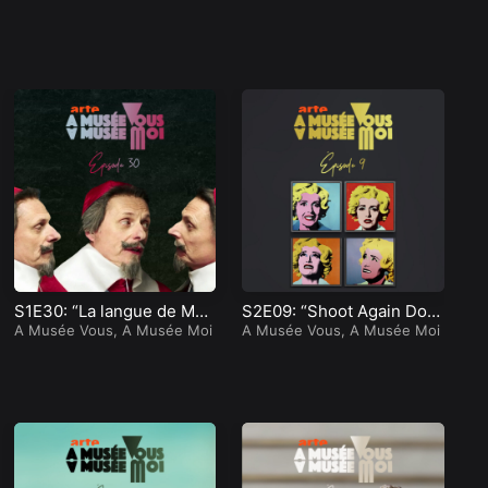
S1E30: “La langue de Moli
S2E09: “Shoot Again Doro
S2
ère”
A Musée Vous, A Musée Moi
thy”
A Musée Vous, A Musée Moi
it”
A 