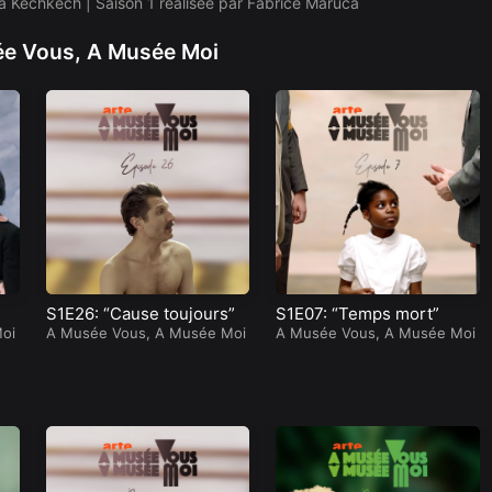
a Kechkech | Saison 1 réalisée par Fabrice Maruca
e Vous, A Musée Moi
Jean-F
Marc
rançoi
Maurill
s Pagè
e
s
Follow
Follow
S1E26: “Cause toujours”
S1E07: “Temps mort”
oi
A Musée Vous, A Musée Moi
A Musée Vous, A Musée Moi