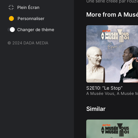
Une série créée par Fouzi
Plein Écran
More from A Musé
Personnaliser
Changer de thème
© 2024 DADA MEDIA
S2E10: “Le Stop”
A Musée Vous, A Musée M
Similar