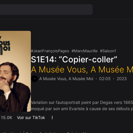
JeanFrançoisPages
MarcMaurille
Saison1
S1E14: “Copier-coller”
A Musée Vous, A Musée M
A Musée Vous, A Musée Moi
02:05
2023
Variation sur l’autoportrait peint par Degas vers 1865
moqué par son ami Evariste à cause de ses débuts 
15.0K
Voir sur TikTok
Dans cet épisode