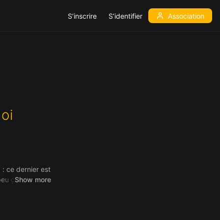
S’inscrire
S’identifier
Association
oi
 : ce dernier est
peu glorieux…
Show more