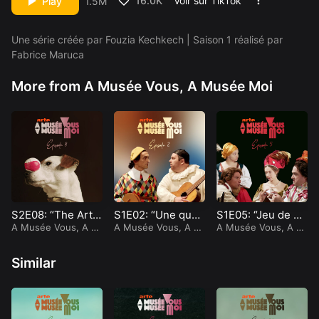
16.0K
Voir sur TikTok
Play
1.5M
Dans cet épisode
Une série créée par Fouzia Kechkech | Saison 1 réalisé par
Fabrice Maruca
More from A Musée Vous, A Musée Moi
Marc Riso
Sébastien Gil
l
Follow
Follow
S2E08: “The Artis
S1E02: “Une ques
S1E05: “Jeu de pri
t 2”
A Musée Vous, A M
tion d’odeur”
A Musée Vous, A M
me”
A Musée Vous, A M
usée Moi
usée Moi
usée Moi
Similar