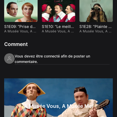
S1E09: “Prise de t
S1E10: “Le meille
S1E28: “Plainte N
ête”
A Musée Vous, A M
ur profil”
A Musée Vous, A M
octurne”
A Musée Vous, A M
usée Moi
usée Moi
usée Moi
Comment
Vous devez être connecté afin de poster un
commentaire.
A Musée Vous, A
Musée Moi