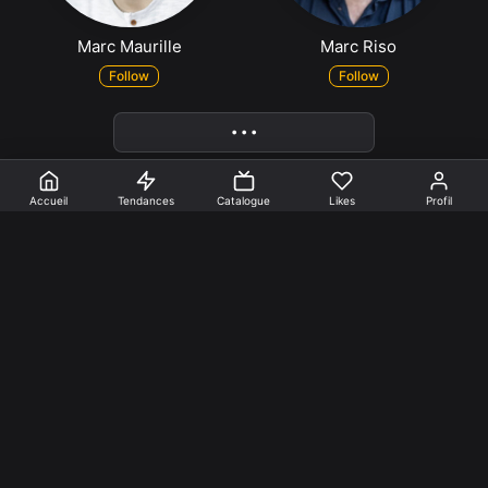
Marc Maurille
Marc Riso
Follow
Follow
More
• • •
Accueil
Tendances
Catalogue
Likes
Profil
En faire +
Mentions Légales
Cookies
Confidentialité
Nos créations