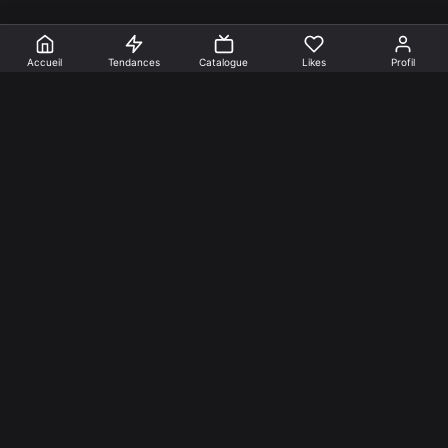
Accueil
Tendances
Catalogue
Likes
Profil
En faire +
Mentions Légales
Cookies
Confidentialité
Nos créations
Programmes
Facebook