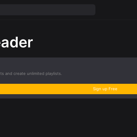
eader
sts and create unlimited playlists.
Sign up Free