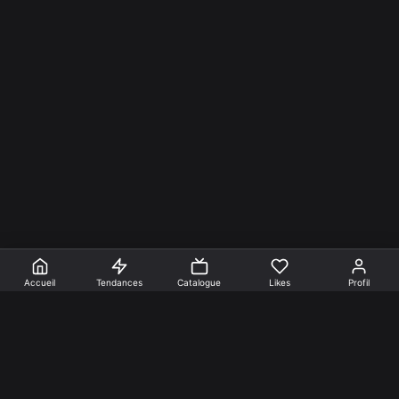
Accueil
Tendances
Catalogue
Likes
Profil
En faire +
Mentions Légales