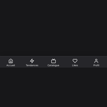
Accueil
Tendances
Catalogue
Likes
Profil
En faire +
Mentions Légales
Cookies