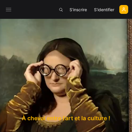
S’inscrire
S’identifier
À cheval entre
l’art
et la
culture
!